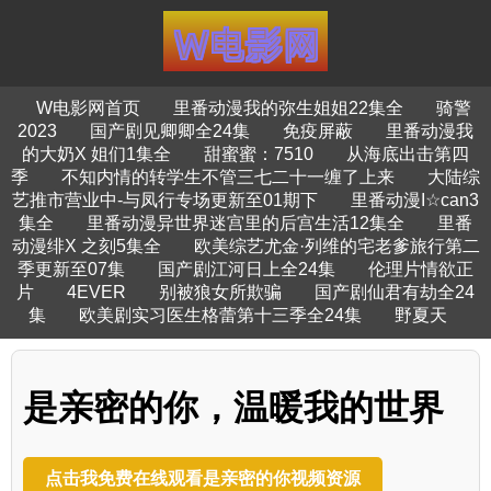
W电影网首页
里番动漫我的弥生姐姐22集全
骑警
2023
国产剧见卿卿全24集
免疫屏蔽
里番动漫我
的大奶X 姐们1集全
甜蜜蜜：7510
从海底出击第四
季
不知内情的转学生不管三七二十一缠了上来
大陆综
艺推市营业中-与凤行专场更新至01期下
里番动漫I☆can3
集全
里番动漫异世界迷宫里的后宫生活12集全
里番
动漫绯X 之刻5集全
欧美综艺尤金·列维的宅老爹旅行第二
季更新至07集
国产剧江河日上全24集
伦理片情欲正
片
4EVER
别被狼女所欺骗
国产剧仙君有劫全24
集
欧美剧实习医生格蕾第十三季全24集
野夏天
是亲密的你，温暖我的世界
点击我免费在线观看是亲密的你视频资源