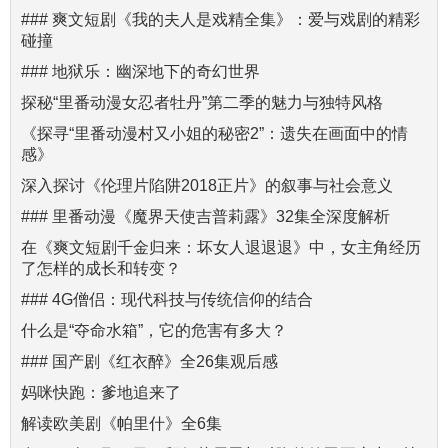
### 爽文短剧《我的夫人是戏精全集》：爱与戏剧的精彩
碰撞
### 地狱乐：幽深地下的奇幻世界
探秘“里番动漫女忍者牡丹”第二季的魅力与独特风格
《探寻“里番动漫村又小姐的秘密2”：遗失在画面中的情
感》
深入探讨《伦理片陷阱2018正片》的叙事与社会意义
### 里番动漫《魔界天使吉普莉露》32集全深度解析
在《爽文短剧千金归来：坏女人退退退》中，女主角经历
了怎样的成长和转变？
### 4G僧侣：现代科技与传统信仰的结合
什么是“夺命水箱”，它的危害有多大？
### 国产剧《红衣醉》全26集观后感
妈咪快跑：爹地追来了
解读欧美剧《帕里什》全6集