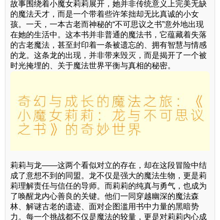
故事围绕着小魔女莉莉展开，她并非传统意义上完美无缺
的魔法天才，而是一个带着些许笨拙却无比真诚的小女
孩。一天，一本古老而神秘的“不可思议之书”意外地出现
在她的生活中。这本书并非普通的魔法书，它蕴藏着失落
的古老魔法，甚至封印着一条被遗忘的、拥有智慧与情感
的龙。这条龙的出现，并非带来毁灭，而是揭开了一个被
时光掩埋的、关于魔法世界平衡与真相的秘密。
莉莉与龙——这两个看似对立的存在，却在这段冒险中结
成了意想不到的同盟。龙不仅是强大的魔法生物，更是莉
莉理解责任与信任的导师。而莉莉的纯真与勇气，也成为
了唤醒龙内心善良的关键。他们一同穿越幽深的魔法森
林、解谜古老的遗迹、面对企图滥用书中力量的黑暗势
力。每一个挑战都不仅是魔法的较量，更是对莉莉内心成