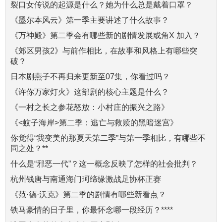
裂口女传说的起源是什么？她为什么总是戴着口罩？
《墨尔本风云》第一季主要讲述了什么故事？
《万神殿》第二季会有哪些新的剧情发展或角X 加入？
《郊区男孩2》与前作相比，在故事和风格上有哪些突
破？
日本剧燕子不再归来更新至07集，你看过吗？
《许你万家灯火》这部剧的核心主题是什么？
《一村之长之参花怒放：小村庄的振兴之路》
《<蚊子海岸>第二季：逃亡与救赎的黑暗迷宫》
你觉得“我变美的那夏天第二季”与第一季相比，有哪些不
同之处？**
什么是“邪恶一代”？这一概念反映了怎样的社会批判？
杭州钱唐与南通海门珂缔缘激战足协杯正赛
《范·德·沃克》第二季的剧情有哪些新看点？
铁马豪情的日子里，你最怀念哪一段经历？****