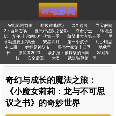
W电影网首页
劫数难逃(国)
绿X 边境
寻宝假期
2：自然召唤
反恐特战队之猎影
夺命护士
转场追
忆：艾伦·卡尔的80年代第一季
凯瑟琳大帝第三季
里
番动漫夏虫2集全
繁星四月
第一个孩子
时少暗恋
有点甜
妈妈是神队友
警察世家第十三季
地狱里
长
漂流者2023
潘多拉：被操纵的乐园
家庭学
校
安全后卫
大奥
武道独尊第一季
奇幻与成长的魔法之旅：
《小魔女莉莉：龙与不可思
议之书》的奇妙世界