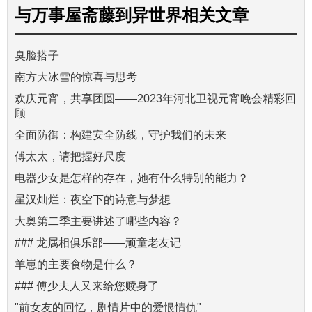
与
万事屋斋藤到异世界
相关文章
臭脸搭子
南方大冰雪的惊喜与思考
欢庆元宵，共享团圆——2023年河北卫视元宵晚会精彩回
顾
全面防御：构建安全防线，守护我们的未来
傅太太，请把握好尺度
电器少女是怎样的存在，她有什么特别的能力？
星汉灿烂：夜空下的诗意与梦想
大奥第二季主要讲述了哪些内容？
### 龙属相俱乐部——顽童老友记
羊崽的主要食物是什么？
### 傅少夫人又来给您赎身了
"前女友的回忆，剧情片中的爱恨情仇"