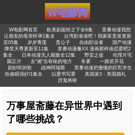
W电影网首页
欧美剧面纱之下全6集
里番动漫我想
让朋友的母亲怀孕1集全
台湾剧省省吧！我家富贵发更新
至05集
岁岁青莲
贵公子
自由职业者
国产动漫
降世天尊更新至11集
里番动漫像XX 漫画那样谈恋爱吧2
集全
日本动漫无人能敌全12集
野蛮之徒
伦理片宅
囡正片
去“湘”当有味的地方
冬雾
一路笑开花
剧好听的歌
战神阿瑞斯
里番动漫把傲慢的巨乳学生
给催眠强奸!1集全
以爱书写爱
美国派3：美国婚礼
厉鬼将映
万事屋斋藤在异世界中遇到
了哪些挑战？