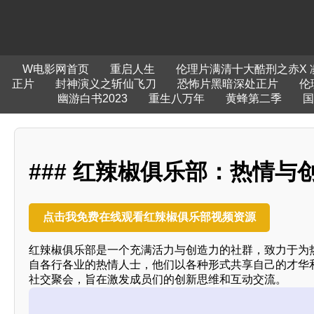
W电影网首页
重启人生
伦理片满清十大酷刑之赤X 
正片
封神演义之斩仙飞刀
恐怖片黑暗深处正片
伦
幽游白书2023
重生八万年
黄蜂第二季
国
### 红辣椒俱乐部：热情与
点击我免费在线观看红辣椒俱乐部视频资源
红辣椒俱乐部是一个充满活力与创造力的社群，致力于为
自各行各业的热情人士，他们以各种形式共享自己的才华
社交聚会，旨在激发成员们的创新思维和互动交流。