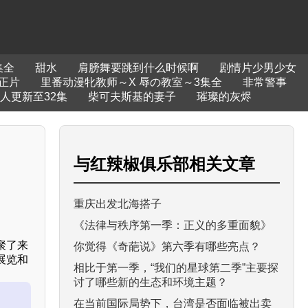
集全
甜水
肩膀舞要跳到什么时候啊
剧情片少男少女
正片
里番动漫牝教师～X 辱の教室～3集全
非常警事
人更新至32集
柴可夫斯基的妻子
璀璨的灰烬
与
红辣椒俱乐部
相关文章
重庆出发北海搭子
《法律与秩序第一季：正义的多重面貌》
聚了来
你觉得《奇葩说》第六季有哪些亮点？
展览和
相比于第一季，“我们的星球第二季”主要探
讨了哪些新的生态和环境主题？
在当前国际局势下，台湾是否面临被出卖