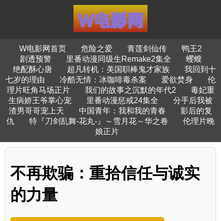
W电影网首页
危险之爱
青莲剑仙传
鸭王2
剧透预警
里番动漫同级生Remake2集全
蠼螋
绝配酥心唐
超凡转机：美国职棒鬼才家族
我回到十
七岁的理由
冷酷无情：冰咖啡毒杀案
爱欲焚身
伦
理片旺角马场正片
我们的故事之沉默的年代2
毒妃重
生病娇王爷掌心宠
里番动漫惩戒24集全
分手后我被
渣男哥哥宠上天
中国青年：我和我的青春
影后的复
仇
特『刀剑乱舞-花丸-』～雪月花～华之卷
伦理片晚
娘正片
不再欺骗：重拾信任与诚实
的力量