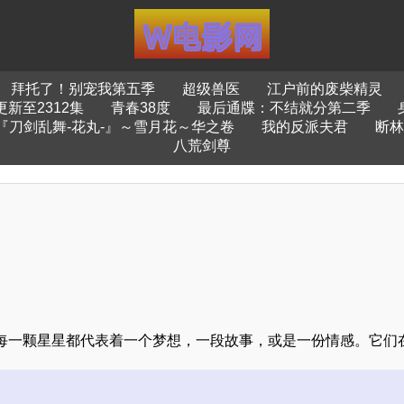
拜托了！别宠我第五季
超级兽医
江户前的废柴精灵
新至2312集
青春38度
最后通牒：不结就分第二季
『刀剑乱舞-花丸-』～雪月花～华之卷
我的反派夫君
断林
八荒剑尊
每一颗星星都代表着一个梦想，一段故事，或是一份情感。它们