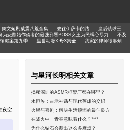
爽文短剧威震八荒全集
去往伊萨卡的路
皇后镇球王
身为悲剧始作俑者的最强邪恶BOSS女王为民竭心尽力
不及
镇谜案第九季
里番动漫X 母3集全
我家的律师很麻烦
与
星河长明
相关文章
揭秘深圳的ASMR框架厂都在哪里？
永恒族：古老神话与现代英雄的交织
在夜空
火锅与喜剧：解决生活烦恼的最佳良方
在战火中，青春意味着什么？****
为什么钻石会惹出这么多麻烦？