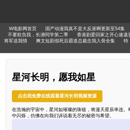
W电影网首页
国产动漫我真不是大反派啊更新至54集
不要欺负我，长瀞同学第二季
香港剧爱回家之开心速递更
将军送我情
爽文短剧假死后霸道总裁念我入骨全集
特
星河长明，愿我如星
点击我免费在线观看星河长明视频资源
在浩瀚的宇宙中，星河如璀璨的珠链，将漫天星辰串连。
中闪烁，仿佛在向我们诉说着无尽的秘密与希望。