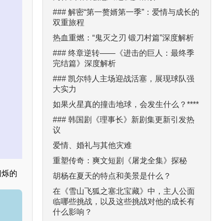
### 解密“第一赘婿第一季”：爱情与成长的
双重旅程
热血重燃：“鬼灭之刃 锻刀村篇”深度解析
### 终章逆转——《进击的巨人：最终季
完结篇》深度解析
### 凯尔特人主场迎战活塞，展现球队强
大实力
如果火星真的撞击地球，会发生什么？****
### 韩国剧《理事长》新剧集更新引发热
议
爱情、婚礼与其他灾难
重塑传奇：爽文短剧《屠龙全集》探秘
闪烁的
胡杨在夏天的特点和美景是什么？
在《雪山飞狐之塞北宝藏》中，主人公面
临哪些挑战，以及这些挑战对他的成长有
什么影响？