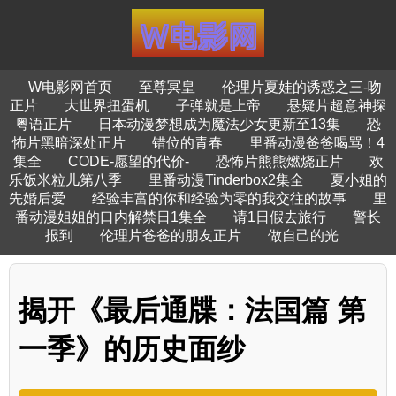
W电影网首页
至尊冥皇
伦理片夏娃的诱惑之三-吻
正片
大世界扭蛋机
子弹就是上帝
悬疑片超意神探
粤语正片
日本动漫梦想成为魔法少女更新至13集
恐
怖片黑暗深处正片
错位的青春
里番动漫爸爸喝骂！4
集全
CODE-愿望的代价-
恐怖片熊熊燃烧正片
欢
乐饭米粒儿第八季
里番动漫Tinderbox2集全
夏小姐的
先婚后爱
经验丰富的你和经验为零的我交往的故事
里
番动漫姐姐的口内解禁日1集全
请1日假去旅行
警长
报到
伦理片爸爸的朋友正片
做自己的光
揭开《最后通牒：法国篇 第
一季》的历史面纱