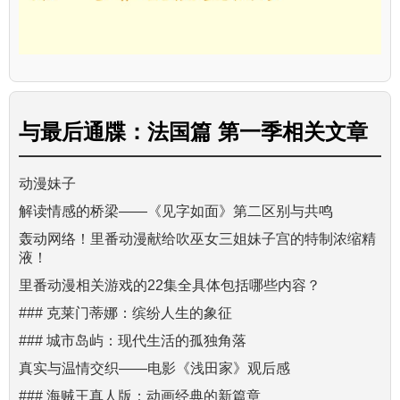
与
最后通牒：法国篇 第一季
相关文章
动漫妹子
解读情感的桥梁——《见字如面》第二区别与共鸣
轰动网络！里番动漫献给吹巫女三姐妹子宫的特制浓缩精
液！
里番动漫相关游戏的22集全具体包括哪些内容？
### 克莱门蒂娜：缤纷人生的象征
### 城市岛屿：现代生活的孤独角落
真实与温情交织——电影《浅田家》观后感
### 海贼王真人版：动画经典的新篇章