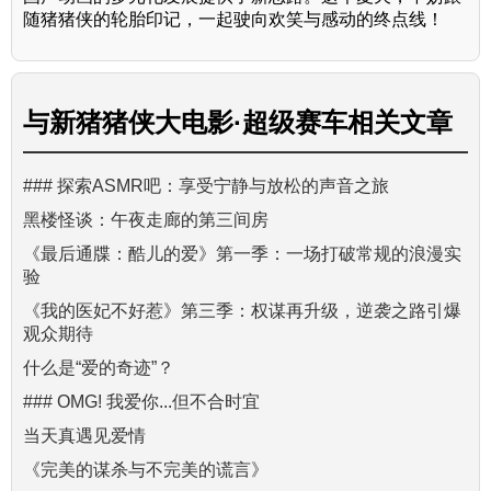
随猪猪侠的轮胎印记，一起驶向欢笑与感动的终点线！
与
新猪猪侠大电影·超级赛车
相关文章
### 探索ASMR吧：享受宁静与放松的声音之旅
黑楼怪谈：午夜走廊的第三间房
《最后通牒：酷儿的爱》第一季：一场打破常规的浪漫实
验
《我的医妃不好惹》第三季：权谋再升级，逆袭之路引爆
观众期待
什么是“爱的奇迹”？
### OMG! 我爱你...但不合时宜
当天真遇见爱情
《完美的谋杀与不完美的谎言》