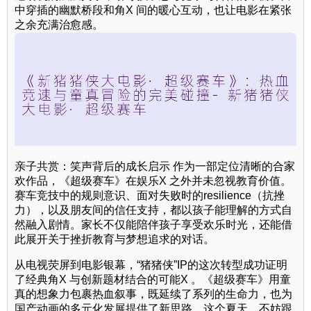
中穿插的幽默桥段和角X 间的暖心互动，也让电影在紧张
之余充满治愈感。
亲子共赏：笑声背后的成长启示 作为一部定位清晰的合家
欢作品，《超级赛车》在娱乐X 之外并未忽视教育价值。
赛车竞技中的规则意识、面对失败时的resilience（抗挫
力），以及朋友间的信任支持，都以孩子能理解的方式自
然融入剧情。家长不仅能陪伴孩子享受欢乐时光，还能借
此展开关于挫折教育与梦想追求的对话。
从电视荧屏到电影银幕，“猪猪侠”IP的这次转型成功证明
了经典角X 与创新题材结合的可能X 。《超级赛车》用童
真的想象力包裹热血叙事，既延续了系列的生命力，也为
国产动画的多元化发展提供了新思路。这个夏天，不妨跟