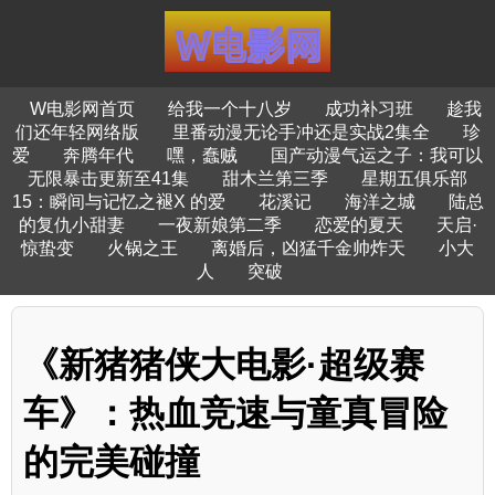
W电影网首页
给我一个十八岁
成功补习班
趁我
们还年轻网络版
里番动漫无论手冲还是实战2集全
珍
爱
奔腾年代
嘿，蠢贼
国产动漫气运之子：我可以
无限暴击更新至41集
甜木兰第三季
星期五俱乐部
15：瞬间与记忆之褪X 的爱
花溪记
海洋之城
陆总
的复仇小甜妻
一夜新娘第二季
恋爱的夏天
天启·
惊蛰变
火锅之王
离婚后，凶猛千金帅炸天
小大
人
突破
《新猪猪侠大电影·超级赛
车》：热血竞速与童真冒险
的完美碰撞