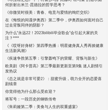
何折射出米兰·昆德拉的哲学思考？
《你微笑时很美：青春、电竞与爱情的绚烂交织》
在《悔恨的间谍伊奥西》第二季中，伊奥西如何面对自己
过去背叛同伴的阴影？
为什么“永远22！2023bilibili毕业歌会”会引起大家的关
注？****
《《哎呀好身材》第四季热播：明星健身真人秀再掀健康
生活新风潮》
《疾速争胜第五季：引擎轰鸣下的荣耀、背叛与新生》
欧美剧《阿卡普高》第三季最新更新至第9集 迷人剧情引
发热议
《总之就是非常可爱2》：甜蜜升级，萌力全开的恋爱喜
剧续章
你觉得他为什么那么受欢迎？
将军号：一段历史的钢铁传奇
《朱莉娅第二季：美食与人生的双重盛宴》