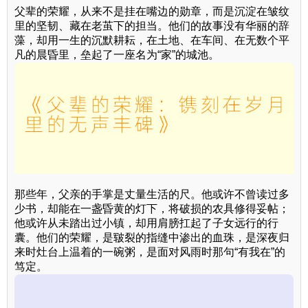
父辈的荣耀，从来不是挂在嘴边的勋章，而是沉淀在皱纹
里的坚韧、藏在老茧下的担当。他们的故事没有华丽的辞
藻，却用一生的沉默耕耘，在土地、在车间、在无数个平
凡的晨昏里，垒起了一座名为“家”的城池。
那些年，父亲的手掌是丈量生活的尺。他或许不曾读过多
少书，却能在一盏昏黄的灯下，将破损的农具修得妥帖；
他或许从未踏出过小镇，却用肩膀扛起了子女远行的行
囊。他们的荣耀，是皲裂的指缝中渗出的血珠，是深夜归
来时灶台上温着的一碗粥，是面对风雨时那句“有我在”的
笃定。