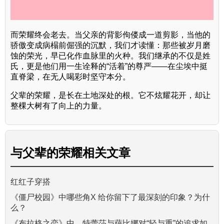
而荣耀终会老去。当父亲的背影佝偻成一道剪影，当他的
骄傲变成病榻前倔强的沉默，我们才读懂：那些被岁月磨
蚀的荣光，早已化作血脉里的火种。我们继承的不仅是姓
氏，更是他们用一生诠释的“活着”的尊严——在尘埃中挺
直脊梁，在无人喝彩时坚守本分。
父辈的荣耀，是长在土地深处的根。它不炫耀花开，却让
整棵大树有了向上的力量。
与
父辈的荣耀
相关文章
红红子穿搭
《僵尸校园》中哪些角X 给你留下了最深刻的印象？为什
么？
《布拉格之恋》中，特蕾莎与萨比娜对“轻与重”的追求如