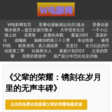
W电影网首页
里番动漫敏感运动员1集全
里番动漫
顺水推舟→援交女孩!!2集全
大学宿舍生活
一不小心
喵上你
花青歌
必要的杀戮
重返1993
圣诞炉
火
成曦曲
巅峰拍档第三十三季
幸运怪兽
修理
钓线
鱿鱼游戏：真人挑战赛
安息日
全力以赴的行
动派第二季
比格斯夫人
家庭计划2023
父亲的荣
耀
亲爱的爱德华
国产剧少年巴比伦全26集
《父辈的荣耀：镌刻在岁月
里的无声丰碑》
点击我免费在线观看父辈的荣耀视频资源