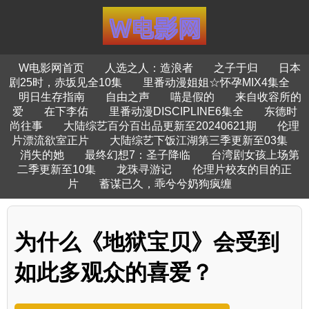
W电影网首页
人选之人：造浪者
之子于归
日本
剧25时，赤坂见全10集
里番动漫姐姐☆怀孕MIX4集全
明日生存指南
自由之声
喵是假的
来自收容所的
爱
在下李佑
里番动漫DISCIPLINE6集全
东德时
尚往事
大陆综艺百分百出品更新至20240621期
伦理
片漂流欲室正片
大陆综艺下饭江湖第三季更新至03集
消失的她
最终幻想7：圣子降临
台湾剧女孩上场第
二季更新至10集
龙珠寻游记
伦理片校友的目的正
片
蓄谋已久，乖兮兮奶狗疯缠
为什么《地狱宝贝》会受到
如此多观众的喜爱？