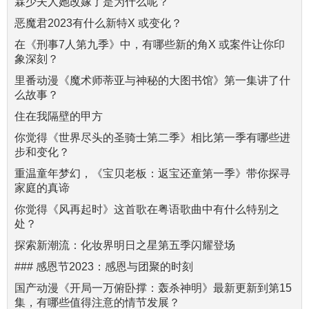
霖少夫人她改嫁了是为什么呢？
恶魔君2023有什么新特X 或变化？
在《刑事7人第九季》中，有哪些新的角X 或案件让你印
象深刻？
里番动漫《魔术师蒂亚与神秘的大图书馆》第一集讲了什
么故事？
住在我隔壁的甲方
你觉得《世界尽头的圣骑士第二季》相比第一季有哪些进
步和变化？
重温童年梦幻，《宝贝老板：返宝还童第一季》带你探寻
家庭的真谛
你觉得《风再起时》这首歌在粤语歌曲中有什么特别之
处？
探索新潮流：化妆界明日之星第五季闪耀登场
### 感恩节2023：感恩与团聚的时刻
国产动漫《开局一万俯卧撑：轰杀神明》最新更新到第15
集，有哪些值得注意的情节发展？