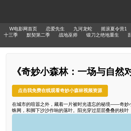
W电影网首页
恋爱先生
九河龙蛇
摇滚夏令营1
十三季
默契第二季
战地巫师
锻刀之绝地重生
《奇妙小森林：一场与自然
点击我免费在线观看奇妙小森林视频资源
在城市的喧嚣之外，藏着一片被时光遗忘的秘境——奇妙
蛛网，和脚下沙沙作响的落叶。阳光穿过层层叠叠的枝叶