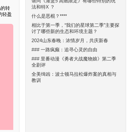
请问《灌篮5 高燃限定》有哪些特别的玩
法和特X ？
鸣的转
的轻盈
什么是恶棍？****
相比于第一季，“我们的星球第二季”主要探
讨了哪些新的生态和环境主题？
2024山东春晚：浓情岁月，共庆新春
### 一路疯癫：追寻心灵的自由
### 里番动漫《勇者大战魔物娘》第二季
全剧评
全美缉凶：波士顿马拉松爆炸案的真相与
教训