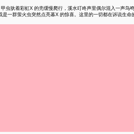
，甲虫驮着彩虹X 的壳缓慢爬行，溪水叮咚声里偶尔混入一声鸟
或是一群萤火虫突然点亮暮X 的惊喜。这里的一切都在诉说生命