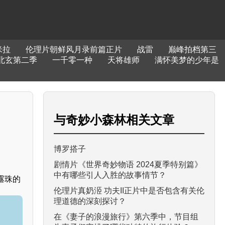
米拉
伦理片朝鲜风月录前篇正片
战雷
巅峰拍档第三
北玄第二季
一千零一种
天将雄师
满怀美梦的少年是
与
奇妙小森林
相关文章
博罗搭子
剧情片《世界奇妙物语 2024夏季特别篇》
中有哪些引人入胜的故事情节？
露珠的
伦理片真奶洍 功夫II正片中是否包含有关伦
理道德的深刻探讨？
在《妻子的浪漫旅行》第六季中，节目组