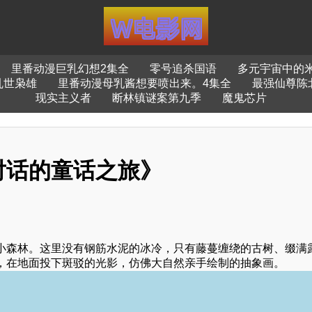
里番动漫巨乳幻想2集全
零号追杀国语
多元宇宙中的
乱世枭雄
里番动漫母乳酱想要喷出来。4集全
最强仙尊陈
现实主义者
断林镇谜案第九季
魔鬼芯片
对话的童话之旅》
小森林。这里没有钢筋水泥的冰冷，只有藤蔓缠绕的古树、缀满
，在地面投下斑驳的光影，仿佛大自然亲手绘制的抽象画。