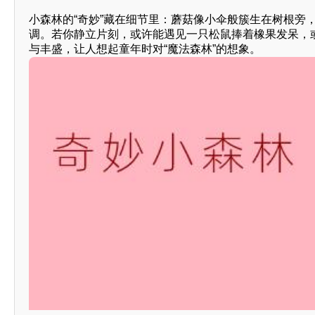
小森林的“奇妙”藏在细节里：蘑菇像小伞般簇生在树根旁
调。若你静立片刻，或许能遇见一只松鼠捧着橡果发呆，
与丰盛，让人想起童年时对“魔法森林”的想象。