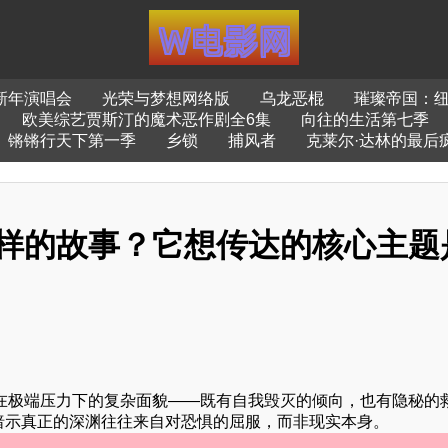
韵新年演唱会
光荣与梦想网络版
乌龙恶棍
璀璨帝国：
欧美综艺贾斯汀的魔术恶作剧全6集
向往的生活第七季
锵锵行天下第一季
乡锁
捕风者
克莱尔·达林的最后
怎样的故事？它想传达的核心主题
 在极端压力下的复杂面貌——既有自我毁灭的倾向，也有隐秘的
暗示真正的深渊往往来自对恐惧的屈服，而非现实本身。