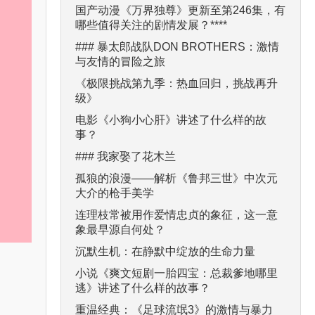
国产动漫《万界独尊》更新至第246集，有
哪些值得关注的剧情发展？****
### 暴太郎战队DON BROTHERS：激情
与友情的冒险之旅
《极限挑战第九季：热血回归，挑战再升
级》
电影《小狗小心肝》讲述了什么样的故
事？
### 我家娶了花木兰
孤狼的浪漫——解析《鲁邦三世》中次元
大介的枪手美学
连理枝常被用作爱情忠贞的象征，这一意
象最早源自何处？
沉默生机：在静默中绽放的生命力量
小说《爽文短剧一胎四宝：总裁爹地哪里
逃》讲述了什么样的故事？
重温经典：《足球流氓3》的激情与暴力