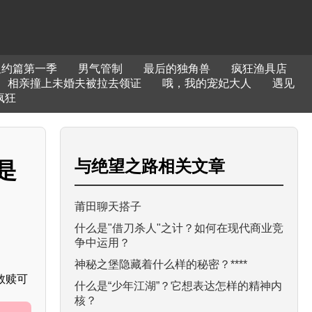
纽约篇第一季
男气管制
最后的独角兽
疯狂渔具店
相亲撞上未婚夫被拉去领证
哦，我的宠妃大人
遇见
疯狂
与
绝望之路
相关文章
是
莆田聊天搭子
什么是"借刀杀人"之计？如何在现代商业竞
争中运用？
神秘之堡隐藏着什么样的秘密？****
救赎可
什么是“少年江湖”？它想表达怎样的精神内
核？