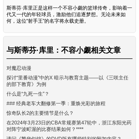
斯蒂芬·库里正是这样一个不容小觑的篮球传奇，影响着一
代又一代的年轻球员，激励他们追逐梦想。无论未来如
何，这位“射手王”的名字将永载史册。
与
斯蒂芬·库里：不容小觑
相关文章
对魔忍动漫
探讨“里番动漫”中的X 暗示与教育主题——以《三咲主任
的部下教育》为例
什么是“九死一生”？
### 经典老车大翻修第一季：重焕光彩的旅程
惊奇队长2的主要情节是什么？
在2024年3月23日的CBA常规赛第47轮中，浙江东阳光药
对阵宁波町渥的比赛结果如何？****
请问《繁华似锦》的DVD版有哪些特别的附加内容？