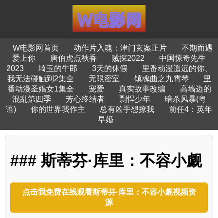
W电影网首页
动作片入魂：津门玄案正片
不期而遇
爱上你
唐伯虎点秋香
贼探2022
中国惊奇先生
2023
埼玉的牛郎
3天的休假
里番动漫遥远的你、
我无法碰触到2集全
无限密室
镇魂曲之九霄琴
里
番动漫圣娼女1集全
宠爱
真实故事改编
高墙边的
混乱第四季
芳心终结者
剽悍少年
暗杀风暴(粤
语)
你的世界我作主
总有凶手想撩我
前任4：英年
早婚
### 斯蒂芬·库里：不容小觑
点击我免费在线观看斯蒂芬·库里：不容小觑视频资
源