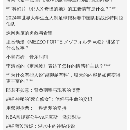
** “科幻片《邻人X 奇怪的她》的主要情节是什么？” **
2024年世界大学生五人制足球锦标赛中国队挑战沙特阿拉
伯队
蛛网男孩的勇敢与希望
里番动漫《MEZZO FORTE メゾフォルテ vol2》讲述了
什么故事？
小宝布姆：音乐时间
李清照的《定风波》表达了怎样的情感和主题？****
** 为什么有些人说“越聊越有料”，聊天的内容是如何变得
更丰富的？**
郎君不如意：背负期望与现实的博弈
### 神秘的“死亡修女”：信仰与生命的交织
用双脚抢票：一种追梦的坚持
NBA常规赛公牛vs尼克斯：激烈对决
### 蓝X 珍妮：湖水中的神秘传说