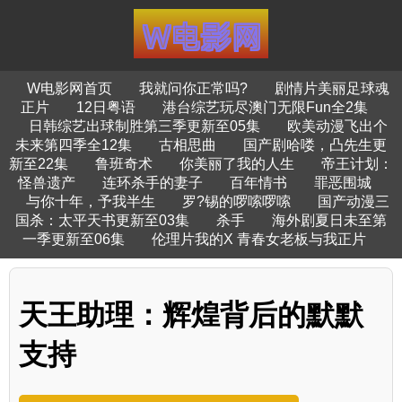
W电影网首页
我就问你正常吗?
剧情片美丽足球魂
正片
12日粤语
港台综艺玩尽澳门无限Fun全2集
日韩综艺出球制胜第三季更新至05集
欧美动漫飞出个
未来第四季全12集
古相思曲
国产剧哈喽，凸先生更
新至22集
鲁班奇术
你美丽了我的人生
帝王计划：
怪兽遗产
连环杀手的妻子
百年情书
罪恶围城
与你十年，予我半生
罗?锡的啰嗦啰嗦
国产动漫三
国杀：太平天书更新至03集
杀手
海外剧夏日未至第
一季更新至06集
伦理片我的X 青春女老板与我正片
天王助理：辉煌背后的默默
支持