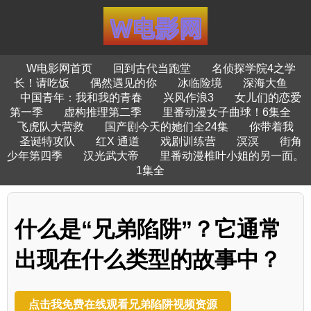
W电影网首页
回到古代当跑堂
名侦探学院4之学
长！请吃饭
偶然遇见的你
冰临险境
深海大鱼
中国青年：我和我的青春
兴风作浪3
女儿们的恋爱
第一季
虚构推理第二季
里番动漫女子曲球！6集全
飞虎队大营救
国产剧今天的她们全24集
你带着我
圣诞特攻队
红X 通道
戏剧训练营
溟溟
街角
少年第四季
汉光武大帝
里番动漫椎叶小姐的另一面。
1集全
什么是“兄弟陷阱”？它通常
出现在什么类型的故事中？
点击我免费在线观看兄弟陷阱视频资源