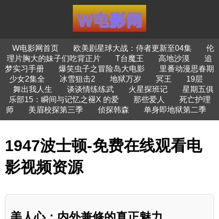
W电影网首页
欧美剧星球大战：侍者更新至04集
伦
理片胸大的妹子们吃背正片
T台魔王
高地沙漠
追
梦实习手册
爆笑虫子之冒险岛大电影
里番动漫思春期
少女2集全
冰雪狙击2
地狱万岁
冥王
19层
舞出我人生
谈谈情练练武
火星探班记
星期五俱
乐部15：瞬间与记忆之褪X 的爱
那些爱人
死亡护理
师
美眉校探第三季
侦探韩森
单身即地狱第二季
1947波士顿-免费在线观看电
影视频资源
美人心：内外兼修的真正魅力