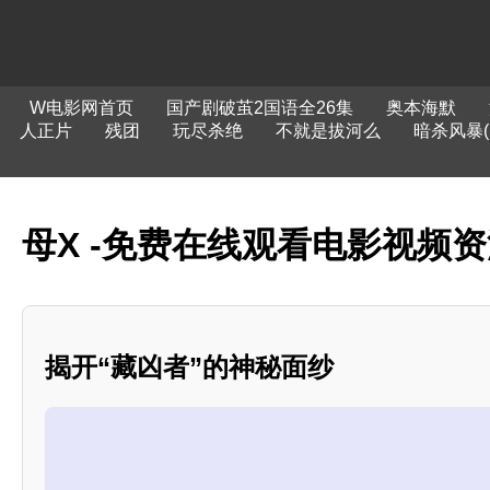
W电影网首页
国产剧破茧2国语全26集
奥本海默
人正片
残团
玩尽杀绝
不就是拔河么
暗杀风暴(
母X -免费在线观看电影视频
揭开“藏凶者”的神秘面纱