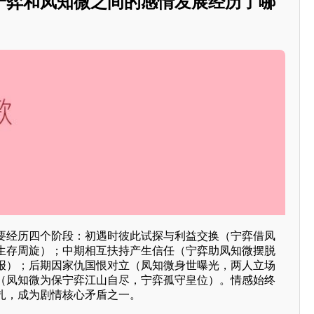
宁弈和凤知微之间的感情发展经历了哪
要经历四个阶段：初遇时彼此试探与利益交换（宁弈借凤
生存周旋）；中期相互扶持产生信任（宁弈助凤知微摆脱
报）；后期因家仇国恨对立（凤知微身世曝光，两人立场
（凤知微为保宁弈江山自尽，宁弈孤守皇位）。情感始终
扎，成为剧情核心矛盾之一。