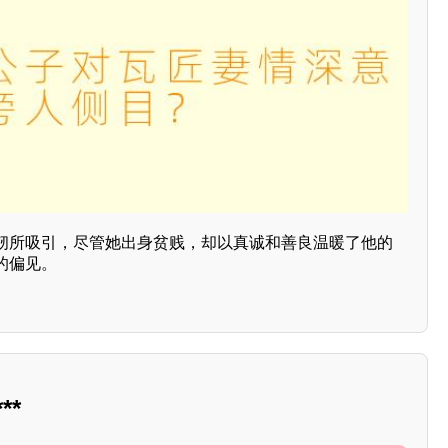
韧所吸引，尽管她出身贫贱，却以真诚和善良温暖了他的
的偏见。
**