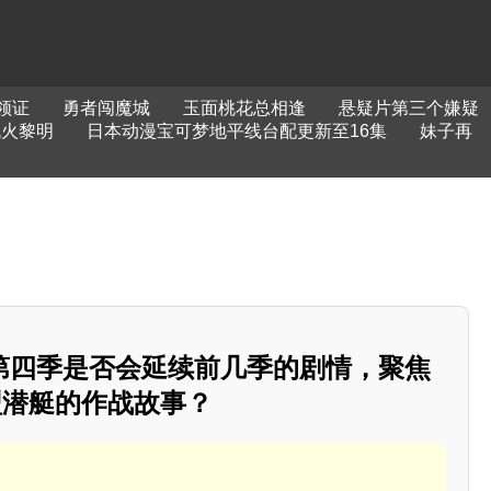
领证
勇者闯魔城
玉面桃花总相逢
悬疑片第三个嫌疑
战火黎明
日本动漫宝可梦地平线台配更新至16集
妹子再
第四季是否会延续前几季的剧情，聚焦
型潜艇的作战故事？