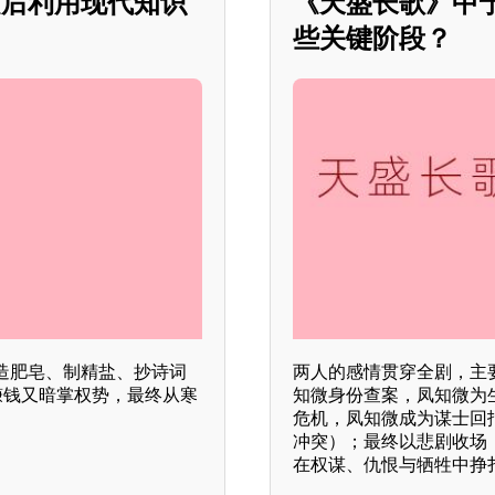
越后利用现代知识
《天盛长歌》中
些关键阶段？
造肥皂、制精盐、抄诗词
两人的感情贯穿全剧，主
赚钱又暗掌权势，最终从寒
知微身份查案，凤知微为
危机，凤知微成为谋士回
冲突）；最终以悲剧收场
在权谋、仇恨与牺牲中挣