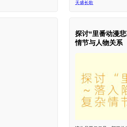
天盛长歌
探讨“里番动漫悲
情节与人物关系