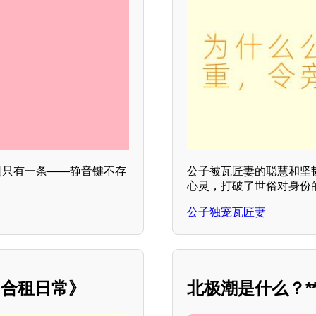
则只有一条——静音键不存
公子被瓦匠妻的聪慧和坚
心灵，打破了世俗对身份
公子独宠瓦匠妻
的合租日常》
北极潮是什么？**