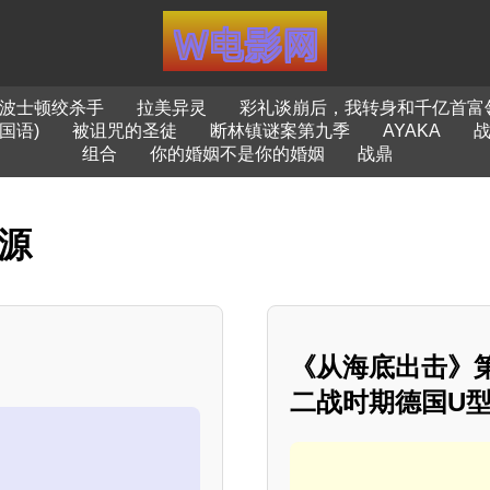
波士顿绞杀手
拉美异灵
彩礼谈崩后，我转身和千亿首富
国语)
被诅咒的圣徒
断林镇谜案第九季
AYAKA
组合
你的婚姻不是你的婚姻
战鼎
资源
《从海底出击》
二战时期德国U