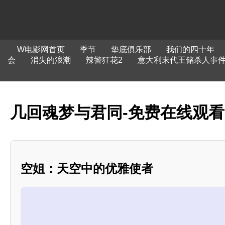
W电影网首页
季节
垫底俱乐部
我们的四十年
会
消失的浪潮
辣警狂花2
意大利末代王储杀人事
几回魂梦与君同-免费在线观
空姐：天空中的优雅使者