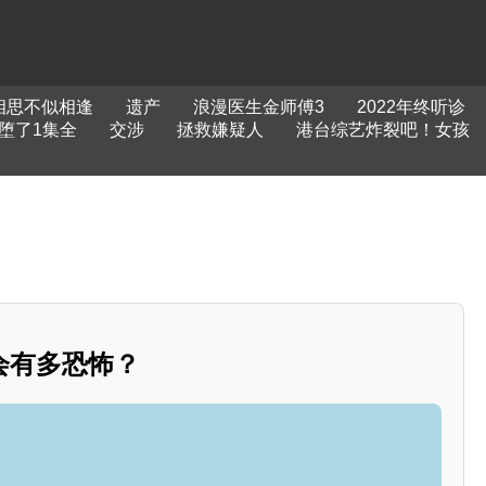
相思不似相逢
遗产
浪漫医生金师傅3
2022年终听诊
堕了1集全
交涉
拯救嫌疑人
港台综艺炸裂吧！女孩
会有多恐怖？