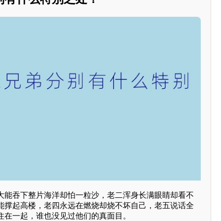
大能吞下整片海洋却怕一粒沙，老二浑身长满眼睛却看不
能撑起高楼，老四永远在燃烧却烧不坏自己，老五说话全
住在一起，谁也没见过他们的真面目。