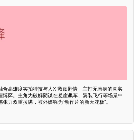
融合高难度实拍特技与人X 救赎剧情，主打无替身的真实
理博弈。主角为破解阴谋在悬崖飙车、翼装飞行等场景中
感张力双重拉满，被外媒称为“动作片的新天花板”。