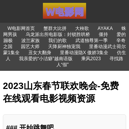
W电影网首页
蟹群大比拼
大秧歌
AYAKA
蛛
网男孩
乌龙派出所电影版：封锁胜哄桥
僵持
爱的
蹦极
波兰家族
我们的歌
武道独尊第一季
辛奇
之国
园艺大师
天降厨神独宠我
里番动漫武士荷尔
蒙1集全
丑女大翻身
里番动漫隐X 傲娇3集全
仿生
人
我亲爱的“小洁癖”越南语版
乘风2023
寻找路
人“假”
2023山东春节联欢晚会-免费
在线观看电影视频资源
### 开始跳舞吧