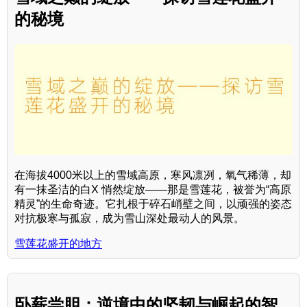
的秘境
在海拔4000米以上的雪域高原，寒风凛冽，氧气稀薄，却
有一抹圣洁的白X 悄然绽放——那是雪莲花，被誉为“高原
精灵”的生命奇迹。它扎根于碎石峭壁之间，以顽强的姿态
对抗极寒与孤寂，成为雪山深处最动人的风景。
雪莲花盛开的地方
卧薪尝胆：逆境中的坚韧与崛起的智