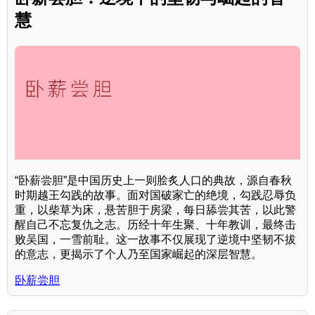
慧
“卧薪尝胆”是中国历史上一则脍炙人口的典故，源自春秋
时期越王勾践的故事。面对国破家亡的绝境，勾践忍辱负
重，以柴草为床，悬苦胆于房梁，每日舔尝其苦，以此警
醒自己不忘复仇之志。历经十年生聚、十年教训，最终击
败吴国，一雪前耻。这一故事不仅展现了逆境中坚韧不拔
的意志，更揭示了个人乃至国家崛起的深层智慧。
卧薪尝胆