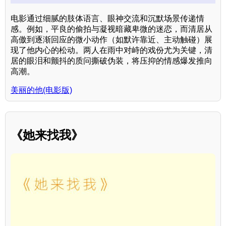
电影通过细腻的肢体语言、眼神交流和沉默场景传递情
感。例如，平良的偷拍与凝视暗藏卑微的迷恋，而清居从
高傲到逐渐回应的微小动作（如默许靠近、主动触碰）展
现了他内心的松动。两人在雨中对峙的戏份尤为关键，清
居的眼泪和颤抖的质问撕破伪装，将压抑的情感爆发推向
高潮。
美丽的他(电影版)
《她来找我》