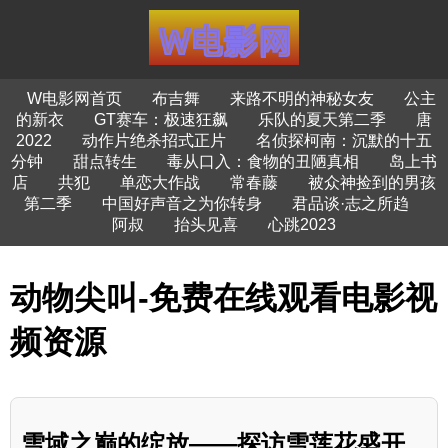
W电影网首页
布吉舞
来路不明的神秘女友
公主
的新衣
GT赛车：极速狂飙
乐队的夏天第二季
唐
2022
动作片绝杀招式正片
名侦探柯南：沉默的十五
分钟
甜点转生
毒从口入：食物的丑陋真相
岛上书
店
共犯
单恋大作战
常春藤
被众神捡到的男孩
第二季
中国好声音之为你转身
君品谈·志之所趋
阿叔
抬头见喜
心跳2023
动物尖叫-免费在线观看电影视
频资源
雪域之巅的绽放——探访雪莲花盛开