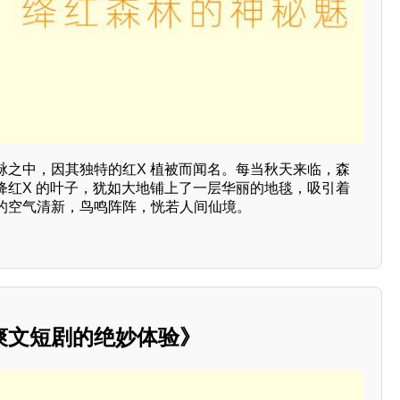
脉之中，因其独特的红X 植被而闻名。每当秋天来临，森
绛红X 的叶子，犹如大地铺上了一层华丽的地毯，吸引着
的空气清新，鸟鸣阵阵，恍若人间仙境。
爽文短剧的绝妙体验》