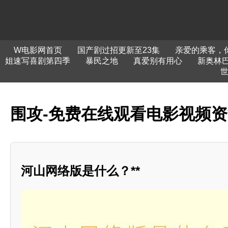
W电影网首页
国产剧过招更新至23集
亲爱的乘客，
姐速写喜剧第四季
暴民之地
真爱别有用心
新奥林
世
围攻-免费在线观看电影视频
河山网络版是什么？**