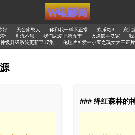
你好
天公疼憨人
你和我一样不正常
欢乐颂3
东北
巴斯
川流不息
我们恋爱吧第五季
火烧御手洗家
我
神级升级系统更新至17集
伦理片X 爱韦小宝之玩女大王正片
资源
### 绛红森林的