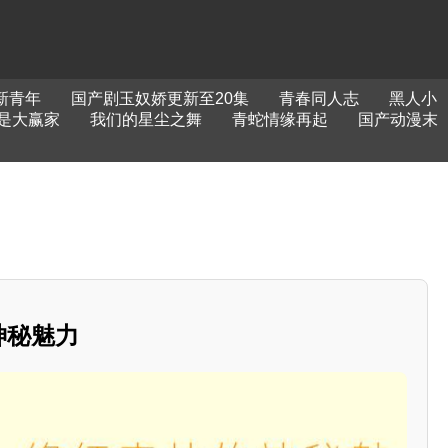
新青年
国产剧玉奴娇更新至20集
青春同人志
黑人小
是大赢家
我们的星尘之舞
青蛇情缘再起
国产动漫末
神秘魅力