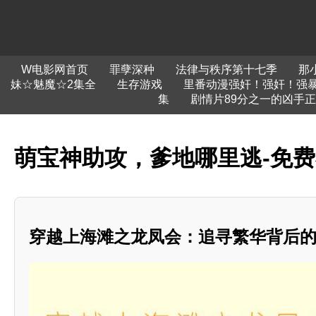
W电影网首页
罪孽深种
法律与秩序第十七季
那
妹☆魅魔☆2集全
生存游戏
里番动漫强奸！强奸！强暴
集
剧情片89分之一的凶手
萌宝神助攻，爹地哪里逃-免
穿越上海滩之龙凤会：追寻繁华背后