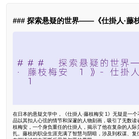
### 探索悬疑的世界——《仕掛人·藤枝
在日本的悬疑文学中，《仕掛人·藤枝梅安 1》无疑是一
品以其扣人心弦的情节和深邃的人物刻画，吸引了无数读
枝梅安，一个身负重任的仕掛人，揭示了他在复杂的人际
扎。藤枝的职业生涯充满了智慧与阴暗，涉及到权谋、复