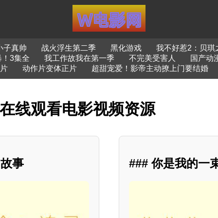
小子真帅
战火浮生第二季
黑化游戏
我不好惹2：贝琪
！3集全
我工作故我在第一季
不完美受害人
国产动
正片
动作片变体正片
超甜宠爱！影帝主动撩上门要结婚
费在线观看电影视频资源
的故事
### 你是我的一