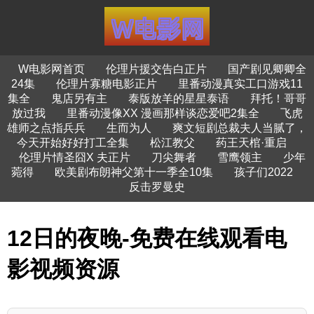
W电影网首页
伦理片援交告白正片
国产剧见卿卿全
24集
伦理片寡糖电影正片
里番动漫真实工口游戏11
集全
鬼店另有主
泰版放羊的星星泰语
拜托！哥哥
放过我
里番动漫像XX 漫画那样谈恋爱吧2集全
飞虎
雄师之点指兵兵
生而为人
爽文短剧总裁夫人当腻了，
今天开始好好打工全集
松江教父
药王天棺·重启
伦理片情圣囧X 夫正片
刀尖舞者
雪鹰领主
少年
菀得
欧美剧布朗神父第十一季全10集
孩子们2022
反击罗曼史
12日的夜晚-免费在线观看电
影视频资源