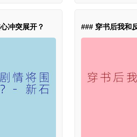
核心冲突展开？
### 穿书后我和