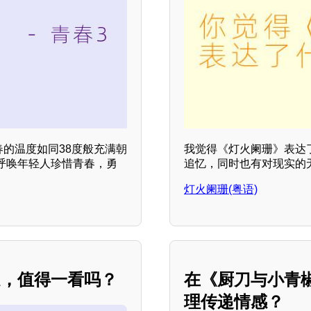
春的温度如同38度般充满朝
我觉得《灯火阑珊》表达
呼唤年轻人珍惜青春，勇
追忆，同时也有对现实的
灯火阑珊(粤语)
处，值得一看吗？
在《厨刀与小青
理传递情感？