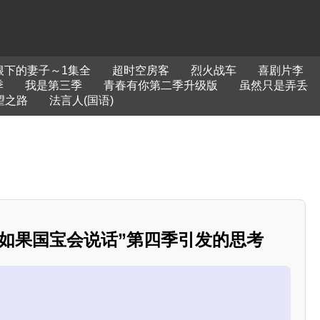
根下的妻子～1集全
超时空房客
烈火战车
喜剧片李
季
我是第三季
青春有你第二季升级版
虽然只是弄丢
望之路
法言人(国语)
“如果国宝会说话”第四季引发的思考