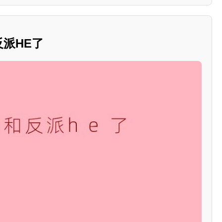
反派HE了