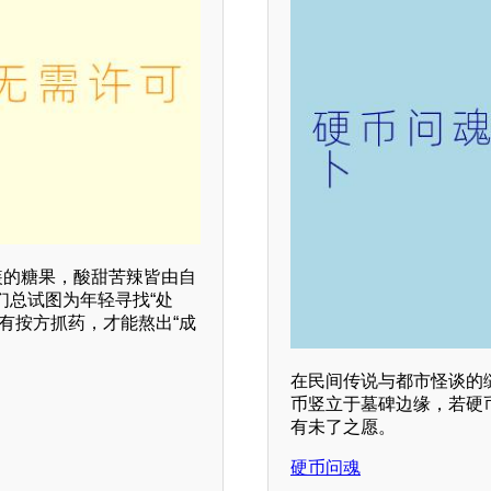
装的糖果，酸甜苦辣皆由自
们总试图为年轻寻找“处
有按方抓药，才能熬出“成
在民间传说与都市怪谈的
币竖立于墓碑边缘，若硬
有未了之愿。
硬币问魂