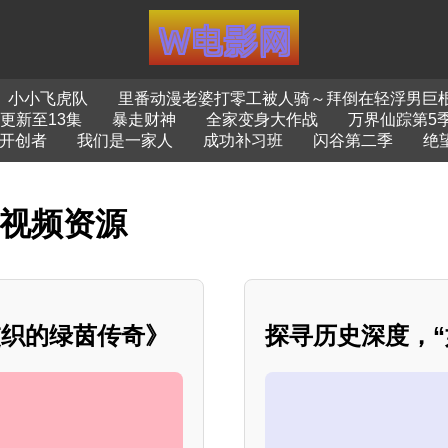
小小飞虎队
里番动漫老婆打零工被人骑～拜倒在轻浮男巨
更新至13集
暴走财神
全家变身大作战
万界仙踪第5
开创者
我们是一家人
成功补习班
闪谷第二季
绝
影视频资源
交织的绿茵传奇》
探寻历史深度，