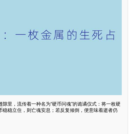
缝隙里，流传着一种名为“硬币问魂”的诡谲仪式：将一枚硬
币稳稳立住，则亡魂安息；若反复倾倒，便意味着逝者仍