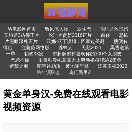
W电影网首页
数风流人物
双生恋
伦理片玫瑰汽
车旅馆3彷徨正片
伦理片贪婪2016正片
前任
恐怖
片黑暗深处正片
汉娜·沃丁汉姆：回家过圣诞
樓價有
得估
红蔷薇网络版
养蜂人
天鹅2023
黑雪道第
一季
初吻33次
超超超超超喜欢你的100个女朋友
恋恋不懂
里番动漫毛茸茸大正电动娘ARISA2集全
紫禁之颠
萌宝神助攻，爹地哪里逃
江苏卫视2022
跨年演唱会
奇门遁甲2
黄金单身汉-免费在线观看电影
视频资源