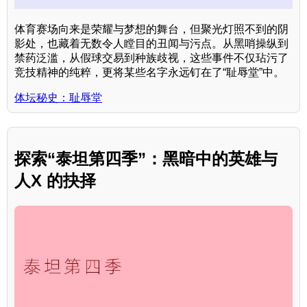
体育赛场向来是荣耀与梦想的舞台，但聚光灯照不到的阴
影处，也藏着无数令人瞠目的丑闻与污点。从黑哨操纵到
禁药泛滥，从假球交易到种族歧视，这些事件不仅玷污了
竞技精神的纯粹，更将某些名字永远钉在了“耻辱堂”中。
体坛秘史：耻辱堂
探索“泰坦第四季”：黑暗中的英雄与
人X 的抉择