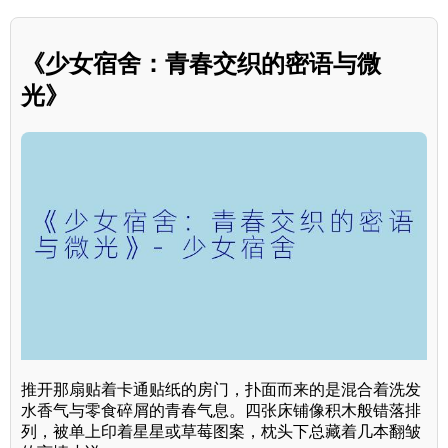
《少女宿舍：青春交织的密语与微
光》
推开那扇贴着卡通贴纸的房门，扑面而来的是混合着洗发
水香气与零食碎屑的青春气息。四张床铺像积木般错落排
列，被单上印着星星或草莓图案，枕头下总藏着几本翻皱