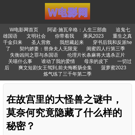
W电影网首页
阿诺·施瓦辛格：人生三部曲
追鬼七
雄国语
文明社会
你带着我
乘风2023
重生之真
千金归来
圣人营救
我想藏起来
穿书后我和反派he
了
契约娇妻：替身夫人无限宠
闺蜜四人行第三季
失衡凶间之罪与杀国语
伦理片长条麻将大逃杀正片
关喵什么事
谁动了我的爱情
母亲的皮下
一切过
后
爽文短剧女王驾到,前夫悔断肠全集
菠萝蜜2023
炼气练了三千年第二季
在故宫里的大怪兽之谜中，
莫奈何究竟隐藏了什么样的
秘密？