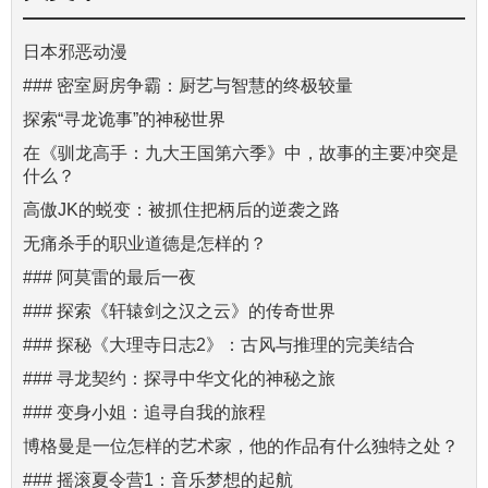
日本邪恶动漫
### 密室厨房争霸：厨艺与智慧的终极较量
探索“寻龙诡事”的神秘世界
在《驯龙高手：九大王国第六季》中，故事的主要冲突是
什么？
高傲JK的蜕变：被抓住把柄后的逆袭之路
无痛杀手的职业道德是怎样的？
### 阿莫雷的最后一夜
### 探索《轩辕剑之汉之云》的传奇世界
### 探秘《大理寺日志2》：古风与推理的完美结合
### 寻龙契约：探寻中华文化的神秘之旅
### 变身小姐：追寻自我的旅程
博格曼是一位怎样的艺术家，他的作品有什么独特之处？
### 摇滚夏令营1：音乐梦想的起航