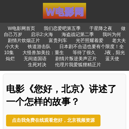
W电影网首页
我们恋爱吧第五季
于星降之夜
做
自己万岁
启示2:火海
海盗战记第二季
我叫为何
剧情片炊烟正片
富贵列车
光芒照耀着爱
老大夫
小大夫
铁道游击队
日本剧不合适也要有个限度！全
10集
大怪兽加美拉：重生
等待了很久
J夜，阳光
灿烂
无间道国语
剧情片叛逆美声正片
蓝天使
生死对决
伦理片我爱狐狸精正片
电影《您好，北京》讲述了
一个怎样的故事？
点击我免费在线观看您好，北京视频资源