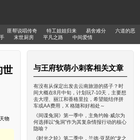
匪帮说唱传奇
特工姐姐归来
易舍难分
六道的恶
手
末世厨房
平凡之路
中间爱情
与
王府软萌小刺客
相关文章
的世
有没有从保定出发去云南旅游的搭子？时
间大概在8月中旬，计划玩7-10天，主要想
去大理、丽江和香格里拉，希望能结伴拼
车或AA费用，X 格随和好相处～
《间谍兔洞》第一季中，主角约翰·威尔为
天物
何选择以“兔洞”作为其复杂情报行动的核心
隐喻？
《时光之轮》第二季中，兰德·亚瑟的“龙之