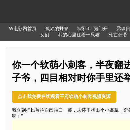
W电影网首页
孤独的野兽
粽邪3：鬼门开
露珠
女们
我的心里住着一只猫
死亡低语
你一个软萌小刺客，半夜翻
子爷，四目相对时你手里还
点击我免费在线观看王府软萌小刺客视频资源
我立刻把匕首往自己袖口一藏，从怀里掏出个小瓷瓶，歪
呀！”