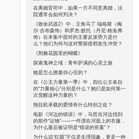
在离婚官司中，如果一方不同意离婚，法
院通常会如何判决？
《致命武器2》中，主角马丁·瑞格斯（梅
尔·吉布森饰）和罗杰·默托（丹尼·格洛弗
饰）在本集中面对的主要反派势力是什
么？他们为何与这对警探搭档发生冲突？
《荆棘花园里的蝴蝶》
探索鬼神之域：青年萨满的心灵之旅
她是怎么撩拨你心弦的？
在《公主力量第一季》中，四位公主各自
的“力量核心”分别是什么？她们是如何第一
次觉醒这种力量的？
拖拉机承载的爱情有什么特别之处？
电影《河边的错误》中，马哲在河边找到
的那件“证物”——一件漂在河面上的衣服，
为什么最后被证明是“错误的答案”？
为什么说“红眼”不仅是生理现象，更是一种