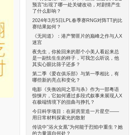
预言”出现了哪一处关键改动，对剧情产生
了什么影响？
2024年3月5日LPL春季赛RNG对阵TT的比
赛结果如何？
《无间道》：港产警匪片的巅峰之作与人X
迷宫
夜先生，你捡回来的那个小美人看起来总
是一副怯生生的样子，可我怎么听说，他
其实心眼比筛子还多？
第二季《爱在俱乐部》与第一季相比，有
哪些新的亮点和变化？
电影《失衡凶间之罪与杀》作为一部粤语
惊悚片，它如何通过多段式叙事来展现人X
在极端情境下的扭曲与挣扎？
今日科学项目：在厨房里造一片星空——
用日常材料探索光的散射
传说中"浴火女凰"为何能于烈焰中重生？她
的力量源自何处？