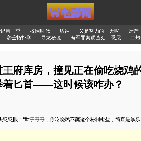
日记第一季
校园时代
盾神
又是努力的一天呢
遗产
塞壬拓扑学
寻龙秘境
海军罪案调查处：悉尼
二炮
进王府库房，撞见正在偷吃烧鸡
举着匕首——这时候该咋办？
头眨眨眼：“世子哥哥，你吃烧鸡不蘸这个秘制椒盐，简直是暴殄