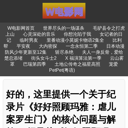
W电影网首页
世界尽头的一场谋杀
毛驴县令之打虎
上山
心灵深处的音乐
你想沦陷于我
女记者的日
记
临时男友
里番动漫小莫妮卡物语2集全
比利
帮
平安夜
大内密探
一念永恒第二季
日本动漫
防风少年更新至12集
斩尽杀绝
夫人一身反骨，爱给
楚总添堵
街头女斗士2
X 福演算法第一季
云山雾
罩
巴瑞第四季
土地公传奇之福星高照
宠爱
PetPet(粤语)
好的，这里提供一个关于纪
录片《好好照顾玛雅：虐儿
案罗生门》的核心问题与解