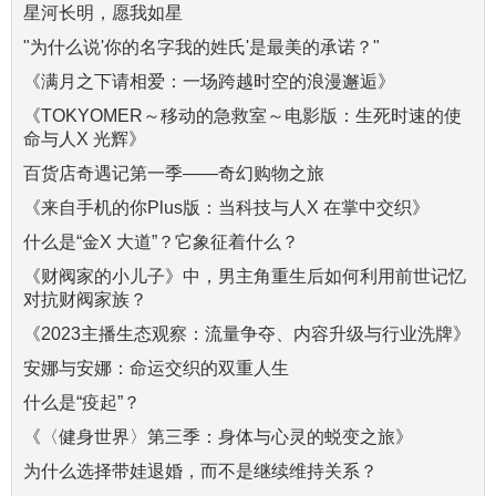
星河长明，愿我如星
"为什么说'你的名字我的姓氏'是最美的承诺？"
《满月之下请相爱：一场跨越时空的浪漫邂逅》
《TOKYOMER～移动的急救室～电影版：生死时速的使
命与人X 光辉》
百货店奇遇记第一季——奇幻购物之旅
《来自手机的你Plus版：当科技与人X 在掌中交织》
什么是“金X 大道”？它象征着什么？
《财阀家的小儿子》中，男主角重生后如何利用前世记忆
对抗财阀家族？
《2023主播生态观察：流量争夺、内容升级与行业洗牌》
安娜与安娜：命运交织的双重人生
什么是“疫起”？
《〈健身世界〉第三季：身体与心灵的蜕变之旅》
为什么选择带娃退婚，而不是继续维持关系？