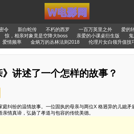
密令
新白蛇传
不朽的西罗
一百万英里之外
爱的
惊，相亲对象竟是空降大boss
亲爱的小课桌衍生版
鬼
爱情频率
金炳万的丛林法则2018
伦理片女白领升值技
亲》讲述了一个怎样的故事？
家庭纠纷的温情故事。一位固执的母亲与两位X 格迥异的儿媳矛
悟亲情真谛，弘扬了孝道与包容的传统美德。