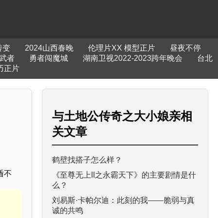
转变
2024山西春晚
伦理片XX 模型正片
昼夜不停
武者
勇者闯魔城
湖南卫视2022-2023跨年晚会
台北
巧正片
与
土地公传奇之大小娘亲
相
关文章
鹤壁找搭子怎么样？
盾不
《至尊无上II之永霸天下》的主要剧情是什
么？
刘易斯·卡帕尔迪：此刻的我——脆弱与真
诚的共鸣