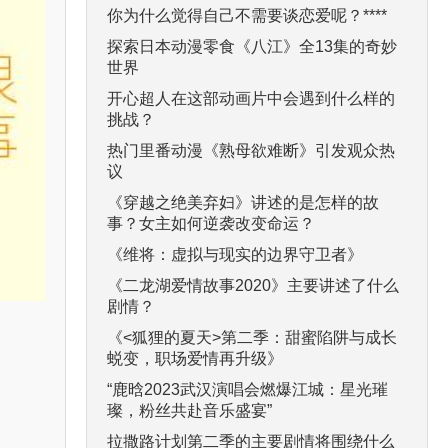
你为什么觉得自己不需要谈恋爱呢？****
探索日本动漫零食《八江》全13集的奇妙
世界
开心超人在这部动画片中会遇到什么样的
挑战？
热门里番动漫《熟母欲难断》引发观众热
议
《穿越之绝美弃妇》讲述的是怎样的故
事？女主如何逆袭改变命运？
《维将：虚拟与现实的边界守卫者》
《二龙湖爱情故事2020》主要讲述了什么
剧情？
《<狐狸的夏天>第二季：甜蜜陷阱与成长
蜕变，职场爱情再升级》
“鹿晗2023武汉演唱会燃爆江城：星光璀
璨，粉丝共赴音乐盛宴”
拉撒路计划第二季的主要剧情将围绕什么