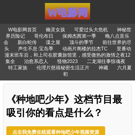
W电影网首页
幽灵女孩
可爱过头大危机
神秘世
界历险记
哥伦布日
保姆杰茜第一季
晚八点音乐
会
新白蛇传
谍之屋
顶斗的季节
前往世界的尽
头
声生不息·宝岛季
动画片阁楼的拉杰TC
里番动
漫末班车后，和上司在胶囊旅馆里，感受微热的激情之夜12
集全
治愈系恋人
怪物2023
二龙湖往事惊魂夜
特工家族
伦理片慈禧秘密生活正片
神藏
六月夏
初
《种地吧少年》这档节目最
吸引你的看点是什么？
点击我免费在线观看种地吧少年视频资源