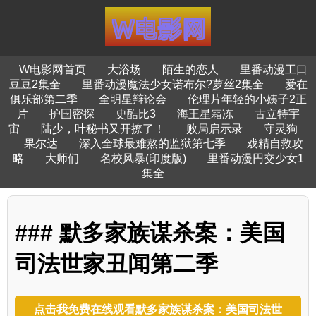
W电影网首页
大浴场
陌生的恋人
里番动漫工口
豆豆2集全
里番动漫魔法少女诺布尔?萝丝2集全
爱在
俱乐部第二季
全明星辩论会
伦理片年轻的小姨子2正
片
护国密探
史酷比3
海王星霜冻
古立特宇
宙
陆少，叶秘书又开撩了！
败局启示录
守灵狗
果尔达
深入全球最难熬的监狱第七季
戏精自救攻
略
大师们
名校风暴(印度版)
里番动漫円交少女1
集全
### 默多家族谋杀案：美国
司法世家丑闻第二季
点击我免费在线观看默多家族谋杀案：美国司法世