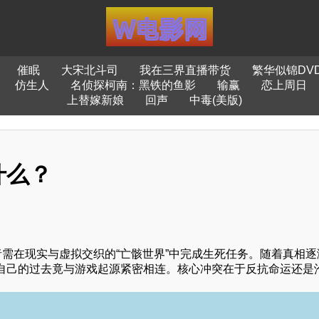
催眠
大宋北斗司
我在三界直播带货
繁华似锦DV
仿生人
名侦探柯南：黑铁的鱼影
输赢
恋上周日
上替嫁新娘
回声
中毒(美版)
什么？
者需在现实与虚拟交织的“亡骸世界”中完成生死任务。随着真相逐
自己的过去竟与游戏起源紧密相连。核心冲突在于反抗命运还是