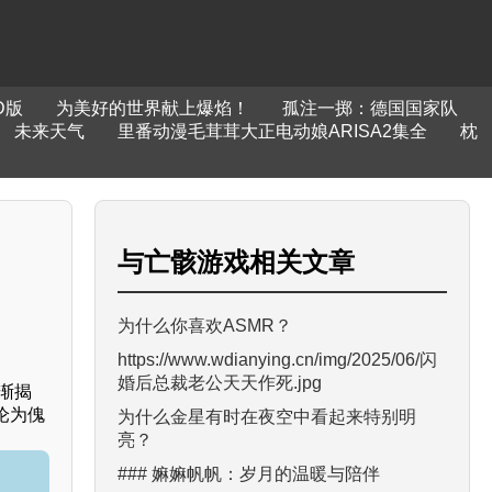
D版
为美好的世界献上爆焰！
孤注一掷：德国国家队
未来天气
里番动漫毛茸茸大正电动娘ARISA2集全
枕
与
亡骸游戏
相关文章
为什么你喜欢ASMR？
https://www.wdianying.cn/img/2025/06/闪
婚后总裁老公天天作死.jpg
渐揭
沦为傀
为什么金星有时在夜空中看起来特别明
亮？
### 嫲嫲帆帆：岁月的温暖与陪伴