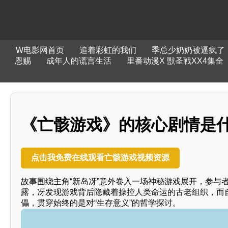
W电影网首页
追着彩虹的我们
季总少奶奶被逼疯了
恩赐
成年人的谎言生活
里番动漫X 獣圣戦XX4集全
《亡骸游戏》的核心剧情是
点击我免费在线观看亡骸游戏视频资源
故事围绕主角“新岛冴”意外卷入一场神秘游戏展开，参与
露，冴发现游戏背后隐藏着操控人类命运的古老组织，而
儡，贯穿始终的是对“生存意义”的哲学探讨。