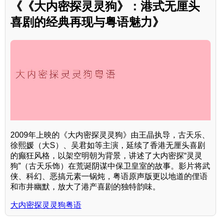
《《大内密探灵灵狗》：港式无厘头
喜剧的经典再现与粤语魅力》
2009年上映的《大内密探灵灵狗》由王晶执导，古天乐、
徐熙媛（大S）、吴君如等主演，延续了香港无厘头喜剧
的癫狂风格，以架空明朝为背景，讲述了大内密探“灵灵
狗”（古天乐饰）在荒诞阴谋中保卫皇室的故事。影片将武
侠、科幻、恶搞元素一锅炖，粤语原声版更以地道的俚语
和市井幽默，放大了港产喜剧的独特韵味。
大内密探灵灵狗粤语