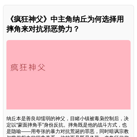
《疯狂神父》中主角纳丘为何选择用
摔角来对抗邪恶势力？
纳丘本是善良却懦弱的神父，目睹小镇被毒枭控制后，决
定以“蒙面摔角手”身份反抗。摔角既是他的战斗方式，也
是隐喻——用夸张的暴力对抗荒诞的罪恶，同时暗讽宗教