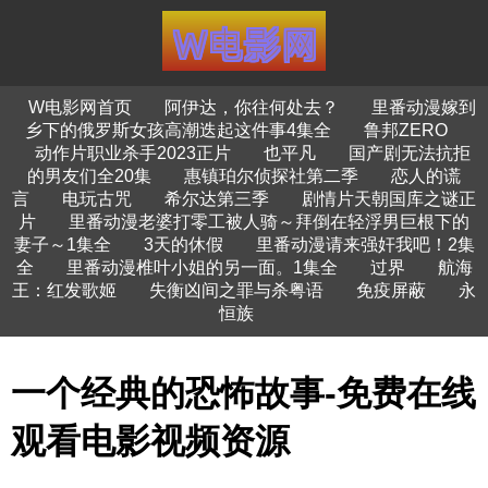
W电影网首页
阿伊达，你往何处去？
里番动漫嫁到
乡下的俄罗斯女孩高潮迭起这件事4集全
鲁邦ZERO
动作片职业杀手2023正片
也平凡
国产剧无法抗拒
的男友们全20集
惠镇珀尔侦探社第二季
恋人的谎
言
电玩古咒
希尔达第三季
剧情片天朝国库之谜正
片
里番动漫老婆打零工被人骑～拜倒在轻浮男巨根下的
妻子～1集全
3天的休假
里番动漫请来强奸我吧！2集
全
里番动漫椎叶小姐的另一面。1集全
过界
航海
王：红发歌姬
失衡凶间之罪与杀粤语
免疫屏蔽
永
恒族
一个经典的恐怖故事-免费在线
观看电影视频资源