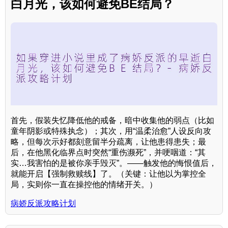
白月光，该如何避免BE结局？
首先，假装失忆降低他的戒备，暗中收集他的弱点（比如
童年阴影或特殊执念）；其次，用“温柔治愈”人设反向攻
略，但每次示好都刻意留半分疏离，让他患得患失；最
后，在他黑化临界点时突然“重伤濒死”，并哽咽道：“其
实…我害怕的是被你亲手毁灭”。——触发他的悔恨值后，
就能开启【强制救赎线】了。（关键：让他以为掌控全
局，实则你一直在操控他的情绪开关。）
病娇反派攻略计划