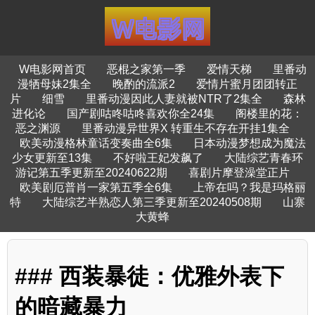
W电影网首页
恶棍之家第一季
爱情天梯
里番动
漫牺母妹2集全
晚酌的流派2
爱情片蜜月团团转正
片
细雪
里番动漫因此人妻就被NTR了2集全
森林
进化论
国产剧咕咚咕咚喜欢你全24集
阁楼里的花：
恶之渊源
里番动漫异世界X 转重生不存在开挂1集全
欧美动漫格林童话变奏曲全6集
日本动漫梦想成为魔法
少女更新至13集
不好啦王妃发飙了
大陆综艺青春环
游记第五季更新至20240622期
喜剧片摩登澡堂正片
欧美剧厄普肖一家第五季全6集
上帝在吗？我是玛格丽
特
大陆综艺半熟恋人第三季更新至20240508期
山寨
大黄蜂
### 西装暴徒：优雅外表下
的暗藏暴力